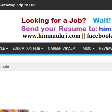
p to Ludhiana
Coronavirus in India: Observat
YLE
EDUCATION HUB
CAREER VIKALP
MISC
REVIE
emple