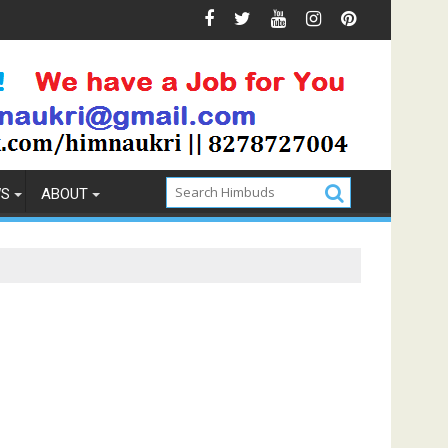
ions & Prevention
How to Pick the Best Memory Foam Ma
WS
ABOUT