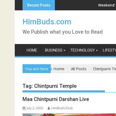
Skip
rni Darshan Live
Weekend Getaway Tri
Recent Posts
to
content
HimBuds.com
We Publish what you Love to Read
HOME
BUSINESS
TECHNOLOGY
LIFEST
You are here
Home
All Posts
Chintpurni T
Tag:
Chintpurni Temple
Maa Chintpurni Darshan Live
July 2, 2020
HimBuds Desk