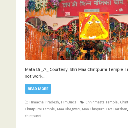
Mata Di _/\_ Courtesy: Shri Maa Chintpurni Temple T
not work,…
READ MORE
,
,
Himachal Pradesh
HimBuds
Chhinmasta Temple
Chin
,
,
Chintpurni Temple
Maa Bhagwati
Maa Chinpurni Live Darshan
chintpurni