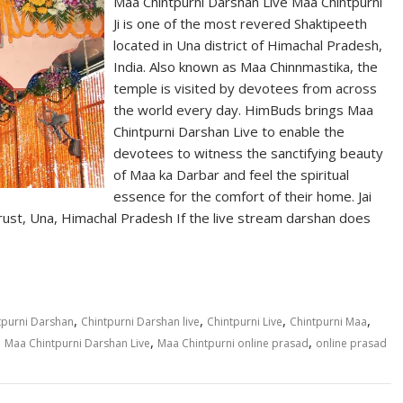
Maa Chintpurni Darshan Live Maa Chintpurni
Ji is one of the most revered Shaktipeeth
located in Una district of Himachal Pradesh,
India. Also known as Maa Chinnmastika, the
temple is visited by devotees from across
the world every day. HimBuds brings Maa
Chintpurni Darshan Live to enable the
devotees to witness the sanctifying beauty
of Maa ka Darbar and feel the spiritual
essence for the comfort of their home. Jai
rust, Una, Himachal Pradesh If the live stream darshan does
,
,
,
,
tpurni Darshan
Chintpurni Darshan live
Chintpurni Live
Chintpurni Maa
,
,
,
Maa Chintpurni Darshan Live
Maa Chintpurni online prasad
online prasad