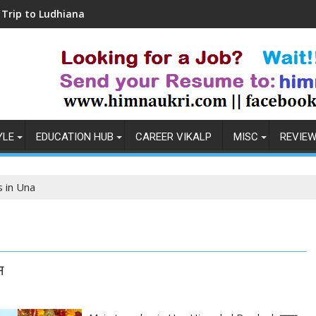
dhiana
Coronavirus in India: Observations & 
YLE
EDUCATION HUB
CAREER VIKALP
MISC
REVIE
 in Una
स