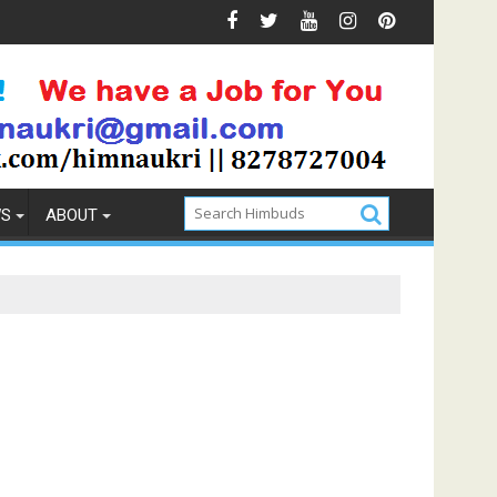
Prevention
How to Pick the Best Memory Foam Mattress
WS
ABOUT