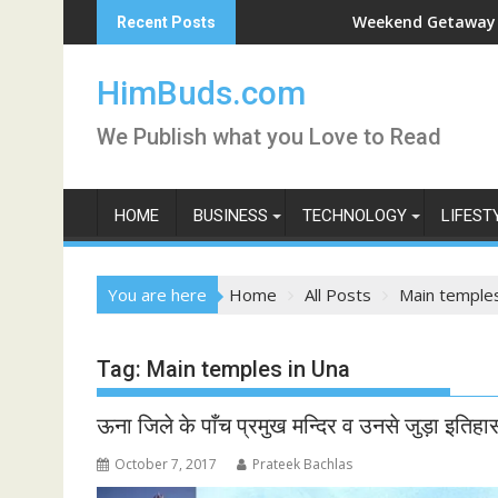
Skip
han Live
Weekend Getaway Trip to Lu
Recent Posts
to
content
HimBuds.com
We Publish what you Love to Read
HOME
BUSINESS
TECHNOLOGY
LIFEST
You are here
Home
All Posts
Main temples
Tag:
Main temples in Una
ऊना जिले के पाँच प्रमुख मन्दिर व उनसे जुड़ा इतिहा
October 7, 2017
Prateek Bachlas