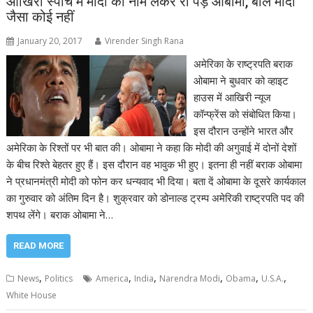
आखिरी स्पीच में मोदी का नाम लेकर रो पड़े ओबामा, बोले मोदी
जैसा कोई नहीं
January 20, 2017
Virender Singh Rana
अमेरिका के राष्ट्रपति बराक
ओबामा ने बुधवार को व्हाइट
हाउस में आखिरी न्यूज
कॉन्फ्रेंस को संबोधित किया।
इस दौरान उन्होंने भारत और
अमेरिका के रिश्तों पर भी बात की। ओबामा ने कहा कि मोदी की अगुवाई में दोनों देशों
के बीच रिश्ते बेहतर हुए हैं। इस दौरान वह भावुक भी हुए। इतना ही नहीं बराक ओबामा
ने प्रधानमंत्री मोदी को फोन कर धन्यवाद भी दिया। बता दें ओबामा के दूसरे कार्यकाल
का गुरुवार को अंतिम दिन है। शुक्रवार को डोनाल्ड ट्रम्प अमेरिकी राष्ट्रपति पद की
शपथ लेंगे। बराक ओबामा ने…
READ MORE
,
,
,
,
,
,
News
Politics
America
India
Narendra Modi
Obama
U.S.A.
White House