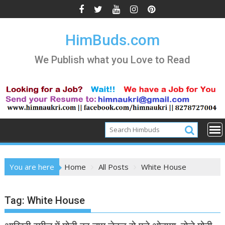
Skip
to
content
HimBuds.com
We Publish what you Love to Read
You are here
Home
All Posts
White House
Tag:
White House