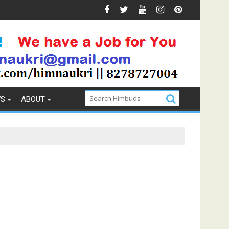
Prevention
How to Pick the Best Memory Foam Mattress
WS
ABOUT