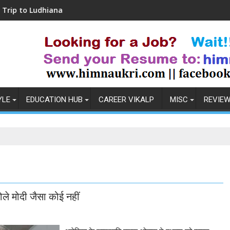
udhiana
Coronavirus in India: Observations & 
YLE
EDUCATION HUB
CAREER VIKALP
MISC
REVIE
ोले मोदी जैसा कोई नहीं