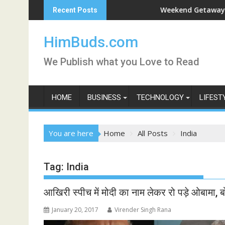
Skip
shan Live
Weekend Getaway Trip to L
Recent Posts
to
content
HimBuds.com
We Publish what you Love to Read
HOME
BUSINESS
TECHNOLOGY
LIFEST
You are here
Home
All Posts
India
Tag:
India
आखिरी स्पीच में मोदी का नाम लेकर रो पड़े ओबामा, ब
January 20, 2017
Virender Singh Rana