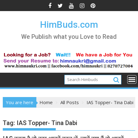
Skip
to
content
HimBuds.com
We Publish what you Love to Read
You are here
Home
All Posts
IAS Topper- Tina Dabi
Tag:
IAS Topper- Tina Dabi