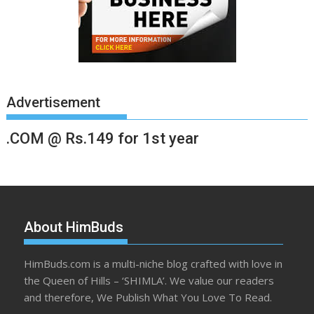
Advertisement
.COM @ Rs.149 for 1st year
About HimBuds
HimBuds.com is a multi-niche blog crafted with love in
the Queen of Hills – ‘SHIMLA’. We value our readers
and therefore, We Publish What You Love To Read.