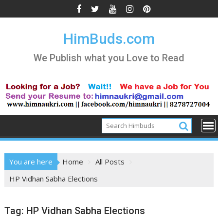
Skip
to
content
HimBuds.com
We Publish what you Love to Read
You are here
Home
All Posts
HP Vidhan Sabha Elections
Tag:
HP Vidhan Sabha Elections