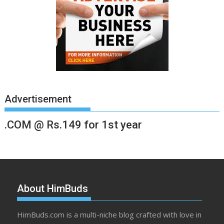
Advertisement
.COM @ Rs.149 for 1st year
About HimBuds
HimBuds.com is a multi-niche blog crafted with love in