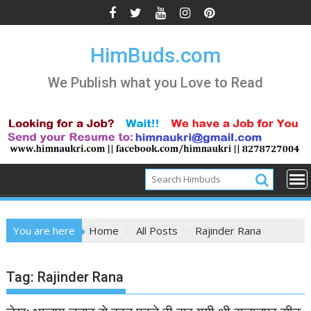
Skip
to
content
HimBuds.com
We Publish what you Love to Read
You are here
Home
All Posts
Rajinder Rana
Tag:
Rajinder Rana