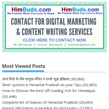
Most Viewed Posts
ऊना जिले के पाँच प्रमुख मन्दिर व उनसे जुड़ा इतिहास
(38,080)
River system in Himachal Pradesh on your Tips
(30,465)
How to Choose the best off-roading SUV for Himalayas
(30,448)
Complete list of Dances of Himachal Pradesh
(29,669)
Pangot Hill Station: A paradise for bird lovers
(27,882)