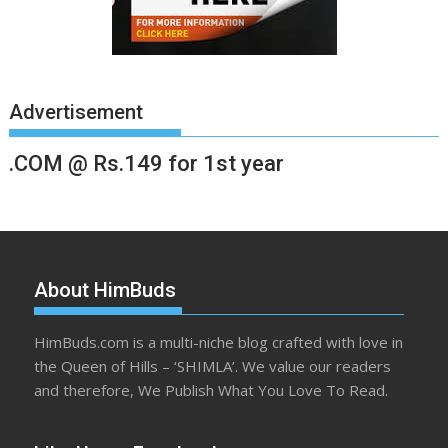
Advertisement
.COM @ Rs.149 for 1st year
About HimBuds
HimBuds.com is a multi-niche blog crafted with love in
the Queen of Hills – ‘SHIMLA’. We value our readers
and therefore, We Publish What You Love To Read.