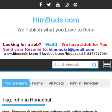
Skip
to
content
HimBuds.com
We Publish what you Love to Read
You are here
Home
All Posts
lohri in Himachal
Tag:
lohri in Himachal