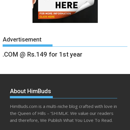
Advertisement
.COM @ Rs.149 for 1st year
About HimBuds
HimBuds.com is a multi-niche blog crafted with love in
the Queen of Hills – ‘SHIMLA’. We value our readers
and therefore, We Publish What You Love To Read.