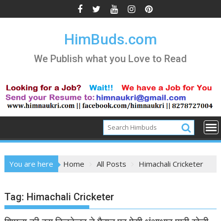
Skip
to
content
HimBuds.com
We Publish what you Love to Read
You are here
Home
All Posts
Himachali Cricketer
Tag:
Himachali Cricketer