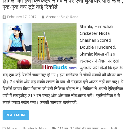
शिमला की इस क्रिकेटर ने मैदान पर ऐसी धुंआधार पारी खेली,
एक-एक कर टूटे कई रिकॉर्ड
February 17, 2017
Virender Singh Rana
Shimla, Himachali
Cricketer Nikita
Chauhan Scored
Double Hundered.
Shimla: शिमला की इस
क्रिकेटर ने मैदान पर ऐसी
धुंआधार पारी खेली कि एक के
बाद एक कई रिकॉर्ड चकनाचूर हो गए। इस बल्लेबाज ने चौकों छक्कों की बौछार कर
दी। 24 चौके और छह छक्के लगाने के बाद भी गेंदबाज इसे आउट नहीं कर पाए। ये
रिकॉर्ड कायम किया शिमला की बेटी निकिता चौहान ने। निकिता ने अपनी ऐतिहासिक
पारी में ताबड़तोड़ 217 रन बनाए और अंत तक नॉटआउट रही। प्रतियोगिता में ये
सबसे ज्यादा स्कोर बना। उनकी शानदार बल्लेबाजी…
READ MORE
,
,
,
Himachal Pradesh
News
217 रन
24 चौके और छह छक्के
Himachali