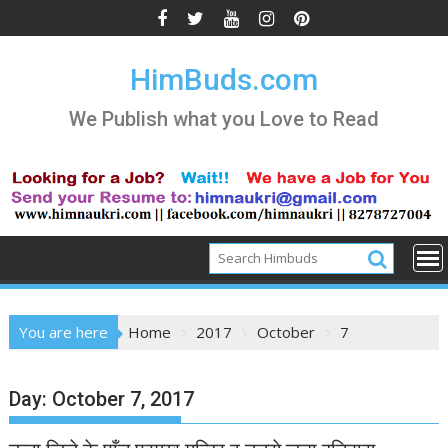
Skip
to
content
HimBuds.com
We Publish what you Love to Read
You are here
Home
2017
October
7
Day:
October 7, 2017