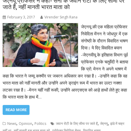
जेएनयू प्रोफेसर ने कहा- सेना के जवान रोटी के लिए सीमा पर
जाते हैं, नहीं मानती भारत माता को
February 3, 2017
Virender Singh Rana
जेएनयू की एक महिला प्रोफेसर
निवेदिता मेंनन ने जोधपुर में एक
संगोष्ठी के दौरान विवादित भाषण
दिया। ये दिए विवादित बयान
-जेएनवीयू के इतिहास विभाग पूर्व
प्रोफेसर एनके चतुर्वेदी ने बताया
कि प्रो. मेनन ने अपने भाषण में
कहा कि भारत ने जम्मू कश्मीर पर जबरन अधिकार कर रखा है। -उन्होंने कहा कि वह
भारत माता को नहीं मानती और उन्होंने अपने ड्राइंग रूम में भारत का उल्टा नक्शा
लटका रखा है। -मेनन यहीं नहीं रूकी, उन्होंने आरएसएस को आड़े हाथों लेते हुए कहा
कि भारत माता के हाथ में…
READ MORE
,
,
,
,
News
Opinion
Politics
जवान रोटी के लिए सीमा पर जाते हैं
जेएनयू
झंडे में चक्र
,
,
,
नहीं था
नहीं मानती इस भारत माता को
प्रोफेसर निवेदिता मेंनन
विवादित भाषण