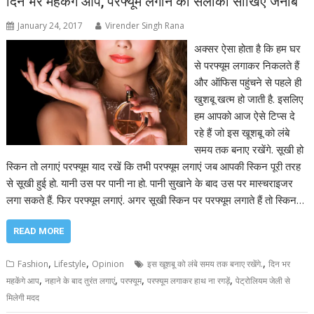
दिन भर महकेंगे आप, परफ्यूम लगाने का सलीका सीखिए जनाब
January 24, 2017
Virender Singh Rana
अक्‍सर ऐसा होता है कि हम घर
से परफ्यूम लगाकर निकलते हैं
और ऑफिस पहुंचने से पहले ही
खुशबू खत्‍म हो जाती है. इसलिए
हम आपको आज ऐसे टिप्‍स दे
रहे हैं जो इस खूशबू को लंबे
समय तक बनाए रखेंगे. सूखी हो
स्किन तो लगाएं परफ्यूम याद रखें कि तभी परफ्यूम लगाएं जब आपकी स्किन पूरी तरह
से सूखी हुई हो. यानी उस पर पानी ना हो. पानी सुखाने के बाद उस पर मास्‍चराइजर
लगा सकते हैं. फिर परफ्यूम लगाएं. अगर सूखी स्किन पर परफ्यूम लगाते हैं तो स्किन…
READ MORE
,
,
,
Fashion
Lifestyle
Opinion
इस खूशबू को लंबे समय तक बनाए रखेंगे.
दिन भर
,
,
,
,
महकेंगे आप
नहाने के बाद तुरंत लगाएं
परफ्यूम
परफ्यूम लगाकर हाथ ना रगड़ें
पेट्रोलियम जेली से
मिलेगी मदद