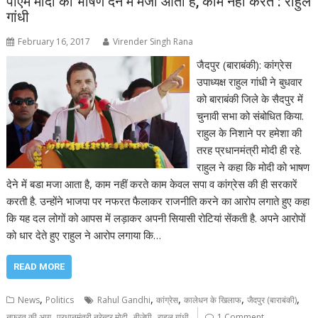
पीएम मोदी को भाषण देने में मजा आता है, काम नहीं करते : राहुल
गांधी
February 16, 2017
Virender Singh Rana
जैदपुर (बाराबंकी): कांग्रेस
उपाध्यक्ष राहुल गांधी ने बुधवार
को बाराबंकी जिले के सैदपुर में
चुनावी सभा को संबोधित किया.
राहुल के निशाने पर हमेशा की
तरह प्रधानमंत्री मोदी ही रहे.
राहुल ने कहा कि मोदी को भाषण
देने में बडा मजा आता है, काम नहीं करते काम केवल सपा व कांग्रेस की ही सरकारें
करती है. उन्होंने भाजपा पर नफरत फैलाकर राजनीति करने का आरोप लगाते हुए कहा
कि यह दल लोगों को आपस में लड़ाकर अपनी सियासी रोटियां सेंकती है. अपने आरोपों
को धार देते हुए राहुल ने आरोप लगाया कि…
READ MORE
,
,
,
,
,
News
Politics
Rahul Gandhi
कांग्रेस
कालेधन के खिलाफ
जैदपुर (बाराबंकी)
,
,
,
नफरत की आग
प्रधानमंत्री नरेन्द्र मोदी
बीजेपी
राहुल गांधी
1 Comment