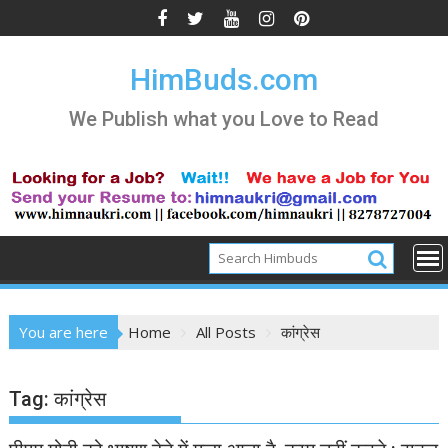
Skip
to
content
HimBuds.com
We Publish what you Love to Read
You are here
Home
All Posts
कांग्रेस
Tag:
कांग्रेस