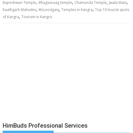
,
,
,
,
Bajreshwari Temple
Bhagsunaag temple
Chamunda Temple
Jwala Mata
,
,
,
Kaathgarh Mahadev
McLeodganj
Temples in Kangra
Top 10 tourist spots
,
of Kangra
Tourism in Kangra
HimBuds Professional Services