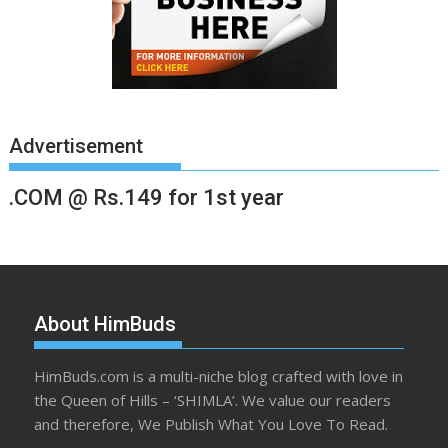
Advertisement
.COM @ Rs.149 for 1st year
About HimBuds
HimBuds.com is a multi-niche blog crafted with love in
the Queen of Hills – ‘SHIMLA’. We value our readers
and therefore, We Publish What You Love To Read.