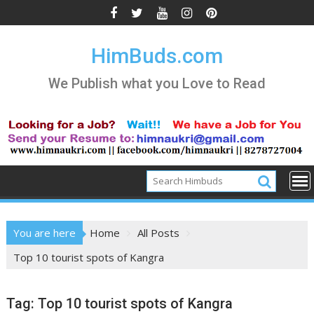
Skip
to
content
HimBuds.com
We Publish what you Love to Read
You are here
Home
All Posts
Top 10 tourist spots of Kangra
Tag:
Top 10 tourist spots of Kangra