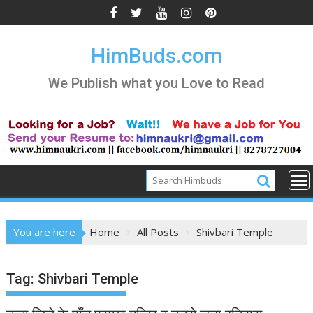
Skip
to
content
HimBuds.com
We Publish what you Love to Read
You are here
Home
All Posts
Shivbari Temple
Tag:
Shivbari Temple