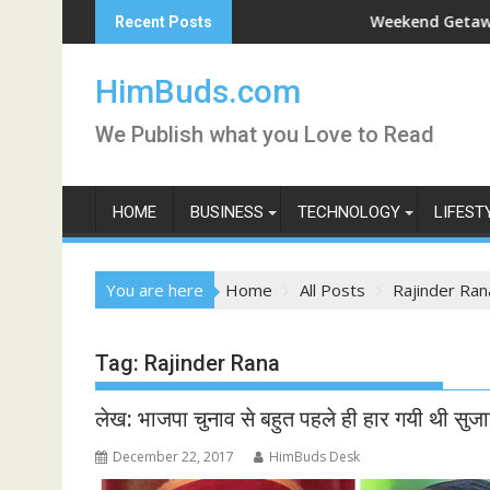
Skip
 Darshan Live
Weekend Getaway Trip t
Recent Posts
to
content
HimBuds.com
We Publish what you Love to Read
HOME
BUSINESS
TECHNOLOGY
LIFEST
You are here
Home
All Posts
Rajinder Ran
Tag:
Rajinder Rana
लेख: भाजपा चुनाव से बहुत पहले ही हार गयी थी सुजान
December 22, 2017
HimBuds Desk