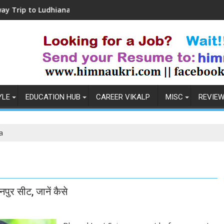
o Ludhiana
Coronavirus in India: Observation
YLE
EDUCATION HUB
CAREER VIKALP
MISC
REVIE
a
पुर सीट, जानें कैसे