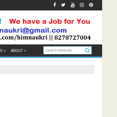
s & Prevention
How to Pick the Best Memory Foam Mattr
WS
ABOUT