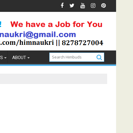
Prevention
How to Pick the Best Memory Foam Mattress
WS
ABOUT