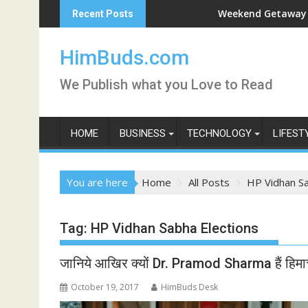
Skip
han Live
Weekend Getaway Trip to Lu
Recent Posts
to
content
HimBuds.com
We Publish what you Love to Read
HOME
BUSINESS
TECHNOLOGY
LIFEST
You are here
Home
All Posts
HP Vidhan Sa
Tag:
HP Vidhan Sabha Elections
जानिये आखिर क्यों Dr. Pramod Sharma हैं हिमाचल 
October 19, 2017
HimBuds Desk