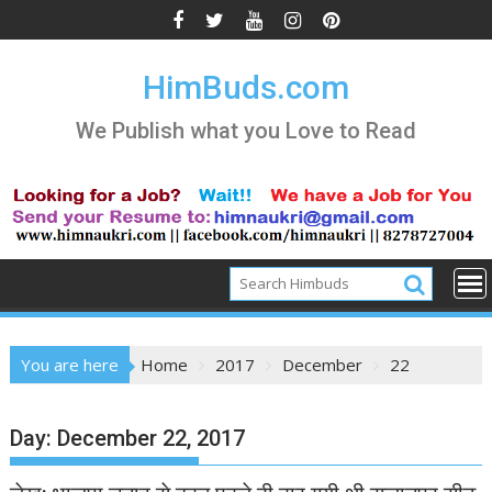
Skip
to
content
HimBuds.com
We Publish what you Love to Read
You are here
Home
2017
December
22
Day:
December 22, 2017