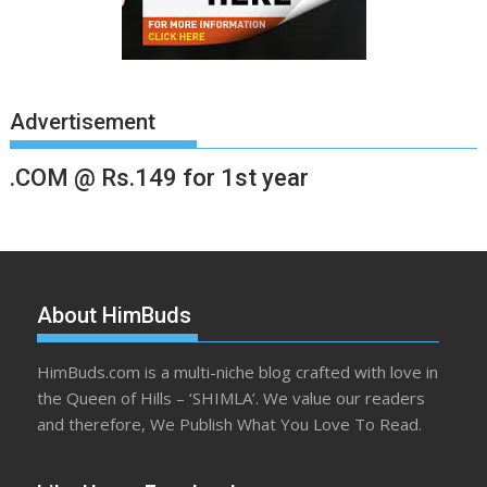
Advertisement
.COM @ Rs.149 for 1st year
About HimBuds
HimBuds.com is a multi-niche blog crafted with love in
the Queen of Hills – ‘SHIMLA’. We value our readers
and therefore, We Publish What You Love To Read.