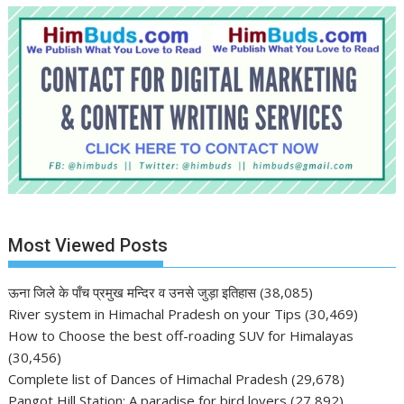
Most Viewed Posts
ऊना जिले के पाँच प्रमुख मन्दिर व उनसे जुड़ा इतिहास
(38,085)
River system in Himachal Pradesh on your Tips
(30,469)
How to Choose the best off-roading SUV for Himalayas
(30,456)
Complete list of Dances of Himachal Pradesh
(29,678)
Pangot Hill Station: A paradise for bird lovers
(27,892)