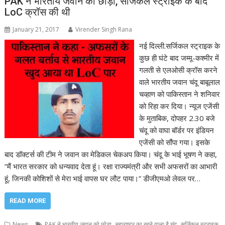
PAK ने भारतीय जवान को छोड़ा, सर्जिकल स्ट्राइक के बाद
LoC क्रॉस की थी
January 21, 2017
Virender Singh Rana
नई दिल्ली.सर्जिकल स्ट्राइक के
कुछ ही घंटे बाद जम्मू-कश्मीर में
गलती से एलओसी क्रॉस करने
वाले भारतीय जवान चंदू बाबूलाल
चव्हाण को पाकिस्तान ने शनिवार
को रिहा कर दिया। न्यूज एजेंसी
के मुताबिक, दोपहर 2.30 बजे
चंदू को वाघा बॉर्डर पर इंडियन
एजेंसी को सौंपा गया। इसके
बाद डॉक्टर्स की टीम ने जवान का मेडिकल चेकअप किया। चंदू के भाई भूषण ने कहा,
”मैं भारत सरकार को धन्यवाद देता हूं। रक्षा राज्यमंत्री और सभी अफसरों का आभारी
हूं, जिनकी कोशिशों से मेरा भाई वापस घर लौट पाया।” डीजीएमओ लेवल पर…
READ MORE
,
,
News
PAK ने भारतीय जवान को छोड़ा
महाराष्ट्र का रहने वाला है चंदू
सर्जिकल स्ट्राइक