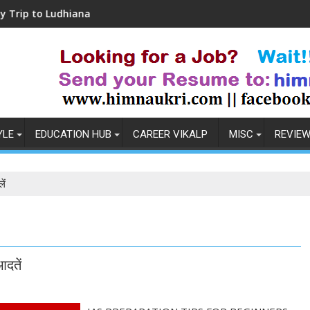
Ludhiana
Coronavirus in India: Observations &
YLE
EDUCATION HUB
CAREER VIKALP
MISC
REVIE
ें
आदतें