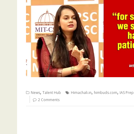
,
,
,
News
Talent Hub
Himachali.in
himbuds.com
IAS Prep
2 Comments