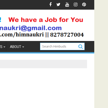
 Prevention
How to Pick the Best Memory Foam Mattress
WS
ABOUT