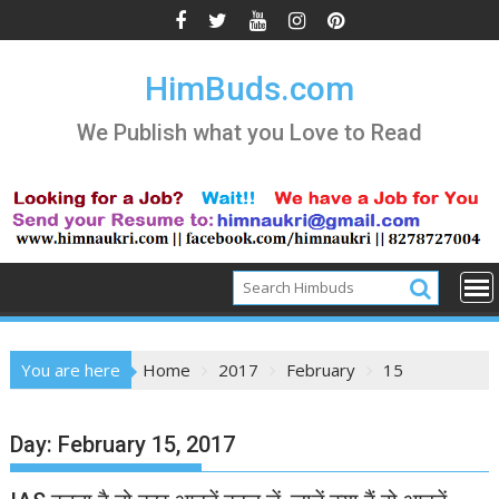
Skip
to
content
HimBuds.com
We Publish what you Love to Read
You are here
Home
2017
February
15
Day:
February 15, 2017